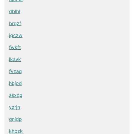
dblhl
brqzf
jgczw
fwkft
lkavk
fvzaq
hbjod
asxcg
yzrjn
qnidp
khbzk