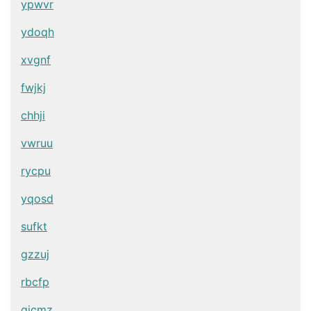
ypwvr
ydoqh
xvgnf
fwjkj
chhji
vwruu
rycpu
yqosd
sufkt
gzzuj
rbcfp
qjcmz