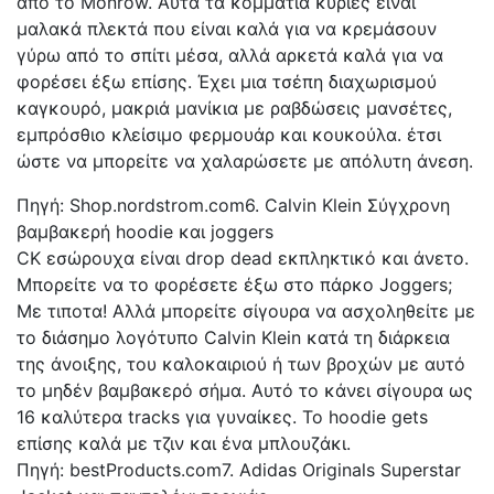
από το Monrow. Αυτά τα κομμάτια κυρίες είναι
μαλακά πλεκτά που είναι καλά για να κρεμάσουν
γύρω από το σπίτι μέσα, αλλά αρκετά καλά για να
φορέσει έξω επίσης. Έχει μια τσέπη διαχωρισμού
καγκουρό, μακριά μανίκια με ραβδώσεις μανσέτες,
εμπρόσθιο κλείσιμο φερμουάρ και κουκούλα. έτσι
ώστε να μπορείτε να χαλαρώσετε με απόλυτη άνεση.
Πηγή: Shop.nordstrom.com6. Calvin Klein Σύγχρονη
βαμβακερή hoodie και joggers
CK εσώρουχα είναι drop dead εκπληκτικό και άνετο.
Μπορείτε να το φορέσετε έξω στο πάρκο Joggers;
Με τιποτα! Αλλά μπορείτε σίγουρα να ασχοληθείτε με
το διάσημο λογότυπο Calvin Klein κατά τη διάρκεια
της άνοιξης, του καλοκαιριού ή των βροχών με αυτό
το μηδέν βαμβακερό σήμα. Αυτό το κάνει σίγουρα ως
16 καλύτερα tracks για γυναίκες. Το hoodie gets
επίσης καλά με τζιν και ένα μπλουζάκι.
Πηγή: bestProducts.com7. Adidas Originals Superstar