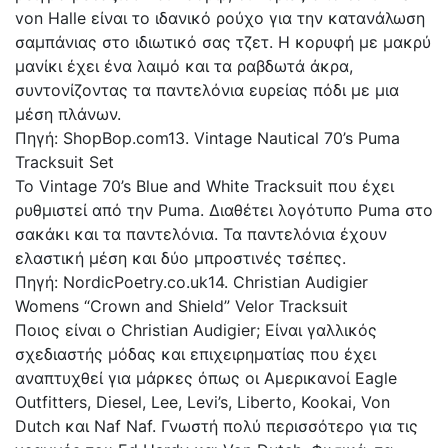
von Halle είναι το ιδανικό ρούχο για την κατανάλωση
σαμπάνιας στο ιδιωτικό σας τζετ. Η κορυφή με μακρύ
μανίκι έχει ένα λαιμό και τα ραβδωτά άκρα,
συντονίζοντας τα παντελόνια ευρείας πόδι με μια
μέση πλάνων.
Πηγή: ShopBop.com13. Vintage Nautical 70’s Puma
Tracksuit Set
Το Vintage 70’s Blue and White Tracksuit που έχει
ρυθμιστεί από την Puma. Διαθέτει λογότυπο Puma στο
σακάκι και τα παντελόνια. Τα παντελόνια έχουν
ελαστική μέση και δύο μπροστινές τσέπες.
Πηγή: NordicPoetry.co.uk14. Christian Audigier
Womens “Crown and Shield” Velor Tracksuit
Ποιος είναι ο Christian Audigier; Είναι γαλλικός
σχεδιαστής μόδας και επιχειρηματίας που έχει
αναπτυχθεί για μάρκες όπως οι Αμερικανοί Eagle
Outfitters, Diesel, Lee, Levi’s, Liberto, Kookai, Von
Dutch και Naf Naf. Γνωστή πολύ περισσότερο για τις