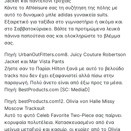
Jacket και παντελόνι τροχιάς
Κάντε το Athleisure σας τη συζήτηση της πόλης με
αυτό το δυναμικό μπλε adidas γυναικεία suits.
Εξαιρετικό για ταξίδια στο γυμναστήριο ή ακόμα και
στο Σαββατοκύριακο. Βάλτε τα προτιμώμενα λευκά
πάνινα παπούτσια σας και ολοκληρώστε το βλέμμα
σας.
Πηγή: UrbanOutFitters.com8. Juicy Couture Robertson
Jacket και Mar Vista Pants
Ζήστε σαν το Παρίσι Hilton ξανά με αυτό το βελούδο
tracks που δεν έχει εξαφανιστεί αλλά πίσω στην
παραγωγή. Πολύ άνετο είναι από έξω προς τα μέσα.
Πηγή: BestProducts.com [SC: MediaD]
Πηγή: bestProducts.com12. Olivia von Halle Missy
Moscow Tracksuit
Αυτό το φυτό Celeb Favorite Two-Piece σας παίρνει
κορυφαία πολυτέλεια. Κατασκευασμένο από ένα
μείγμα μεταξιού και κασμίρ, οι κυρίες από το Olivia