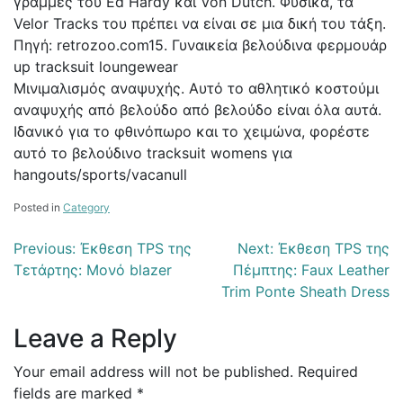
γραμμές του Ed Hardy και Von Dutch. Φυσικά, τα
Velor Tracks του πρέπει να είναι σε μια δική του τάξη.
Πηγή: retrozoo.com15. Γυναικεία βελούδινα φερμουάρ
up tracksuit loungewear
Μινιμαλισμός αναψυχής. Αυτό το αθλητικό κοστούμι
αναψυχής από βελούδο από βελούδο είναι όλα αυτά.
Ιδανικό για το φθινόπωρο και το χειμώνα, φορέστε
αυτό το βελούδινο tracksuit womens για
hangouts/sports/vacanull
Posted in
Category
Post
Previous:
Έκθεση TPS της
Next:
Έκθεση TPS της
Τετάρτης: Μονό blazer
Πέμπτης: Faux Leather
navigation
Trim Ponte Sheath Dress
Leave a Reply
Your email address will not be published.
Required
fields are marked
*