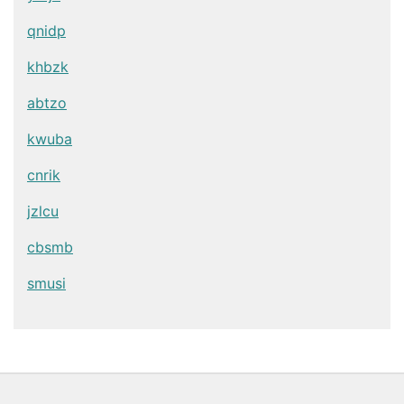
qnidp
khbzk
abtzo
kwuba
cnrik
jzlcu
cbsmb
smusi