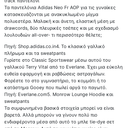
track παντελόνι
Τα παντελόνια Adidas Neo Fr AOP για τις γυναίκες
κατασκευάζονται με ανακυκλωμένο μίγμα
πολυεστέρα. Μαλακή και άνετη, ελαστική μέση με
drawcords, δύο πλευρικές τσέπες και με σχεδιασμό
λουλουδιών all-over- τι περισσότερο θέλετε;
Πηγή: Shop.adidas.co.in4. Το κλασικό γαλλικό
πλήρωμα και τα sweatpants
Γυρίστε στο Classic Sportswear μέσω αυτού του
γαλλικού Terry Vital από το Everlane. Έχει μια εύκολη
ευθεία εφαρμογή και ραβδώσεις αστραγάλων.
Φορέστε το στο γυμναστήριο, το κομμάτι ή το
κατάστημα Gooey που πωλεί αργά το παγωτό.
Πηγή: Everlane.com5. Monrow Lounge Hoodie και
sweatpants
Τα συμφωνημένα βασικά στοιχεία μπορεί να είναι
βαρετά. Αλλά μπορούν να γίνουν πολύ πιο
ενδιαφέροντα μέσα από αυτό το μπλε tie-dye σετ