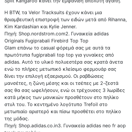
Split Kangaroo κάνει την εμφάνιση απόλυτη αγάπη.
Η BTW, τα Velor Tracksuits έχουν κάνει μια
θριαμβευτική επιστροφή των ειδών μετά από Rihanna,
Kim Kardashian και Kylie Jenner.
Πηγή: Shop.nordstrom.com2. Γυναικεία adidas
Originals Fugiprabali Firebird Top Top
Glam επάνω το casual φόρεμά σας με αυτά τα
πρωτότυπα fugiprabali top top για γυναίκες από
adidas. Αυτό το υλικό πολυεστέρα σας κρατά άνετα
ενώ το πλήρες μετωπικό κλείσιμο φερμουάρ σας
δίνει την επιλογή εξαερισμού. Οι ραβδώσεις
μανσέτες, η ζώνη μέσης και οι τσέπες με 2-ζεστά
σας θα σας ωφελήσουν, ενώ οι τρέχουσες 3 λωρίδες
κατά μήκος των μανικιών προσθέτουν στο πηλίκο
στυλ του. Το κεντημένο λογότυπο Trefoil στο
μετωπιαίο αριστερό και πίσω προσθέτει στο πηλίκο
της μόδας.
Πηγή: Shop.adidas.co.in3. Γυναικεία adidas neo fr aop