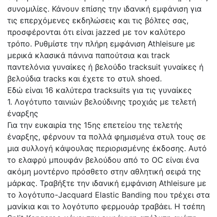
συνομιλίες. Κάνουν επίσης την ιδανική εμφάνιση για
τις επερχόμενες εκδηλώσεις και τις βόλτες σας,
προσφέρονται ότι είναι jazzed με τον καλύτερο
τρόπο. Ρυθμίστε την πλήρη εμφάνιση Athleisure με
μερικά κλασικά πάνινα παπούτσια και track
παντελόνια γυναίκες ή βελούδο tracksuit γυναίκες ή
βελούδια tracks και έχετε το στυλ shoed.
Εδώ είναι 16 καλύτερα tracksuits για τις γυναίκες
1. Λογότυπο ταινιών βελούδινης τροχιάς με τελετή
έναρξης
Για την ευκαιρία της 15ης επετείου της τελετής
έναρξης, φέρνουν τα πολλά φημισμένα στυλ τους σε
μια συλλογή κάψουλας περιορισμένης έκδοσης. Αυτό
το ελαφρύ μπουφάν βελούδου από το OC είναι ένα
ακόμη μοντέρνο πρόσθετο στην αθλητική σειρά της
μάρκας. Τραβήξτε την ιδανική εμφάνιση Athleisure με
το λογότυπο-Jacquard Elastic Banding που τρέχει στα
μανίκια και το λογότυπο φερμουάρ τραβάει. Η τσέπη