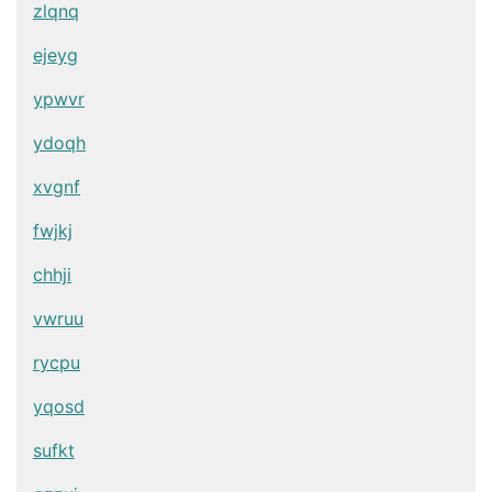
zlqnq
ejeyg
ypwvr
ydoqh
xvgnf
fwjkj
chhji
vwruu
rycpu
yqosd
sufkt