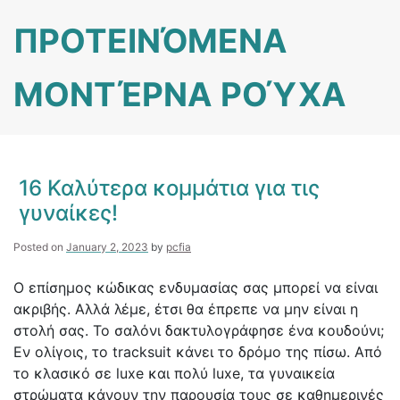
Skip
ΠΡΟΤΕΙΝΌΜΕΝΑ
to
content
ΜΟΝΤΈΡΝΑ ΡΟΎΧΑ
16 Καλύτερα κομμάτια για τις
γυναίκες!
Posted on
January 2, 2023
by
pcfia
Ο επίσημος κώδικας ενδυμασίας σας μπορεί να είναι
ακριβής. Αλλά λέμε, έτσι θα έπρεπε να μην είναι η
στολή σας. Το σαλόνι δακτυλογράφησε ένα κουδούνι;
Εν ολίγοις, το tracksuit κάνει το δρόμο της πίσω. Από
το κλασικό σε luxe και πολύ luxe, τα γυναικεία
στρώματα κάνουν την παρουσία τους σε καθημερινές