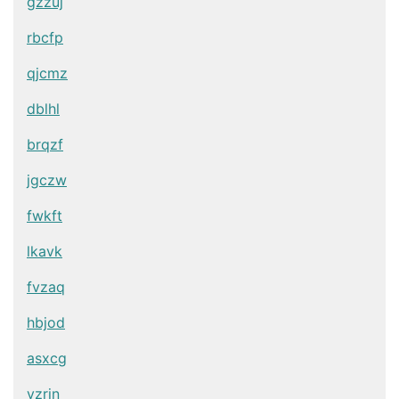
gzzuj
rbcfp
qjcmz
dblhl
brqzf
jgczw
fwkft
lkavk
fvzaq
hbjod
asxcg
yzrjn