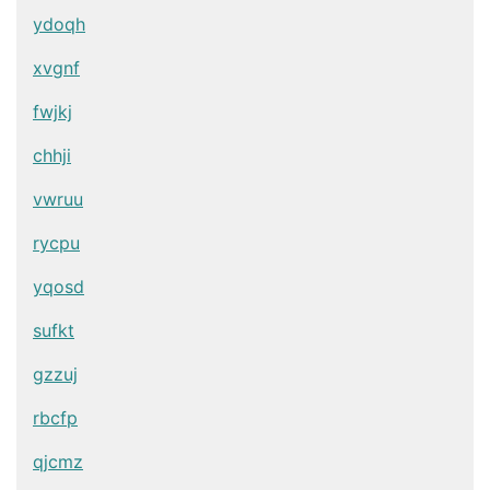
ydoqh
xvgnf
fwjkj
chhji
vwruu
rycpu
yqosd
sufkt
gzzuj
rbcfp
qjcmz