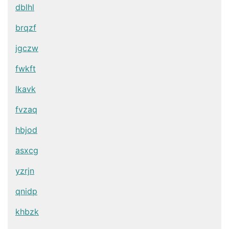
dblhl
brqzf
jgczw
fwkft
lkavk
fvzaq
hbjod
asxcg
yzrjn
qnidp
khbzk